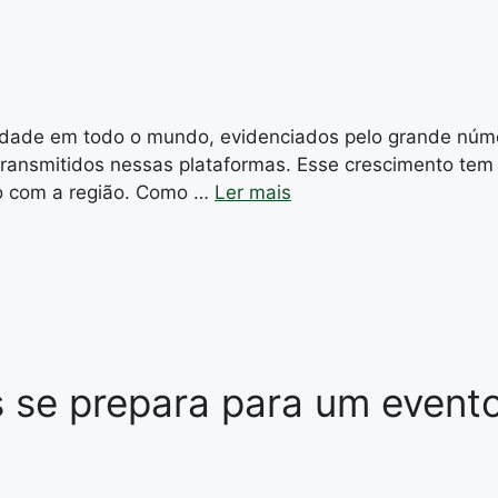
idade em todo o mundo, evidenciados pelo grande núm
transmitidos nessas plataformas. Esse crescimento tem
do com a região. Como …
Ler mais
 se prepara para um evento