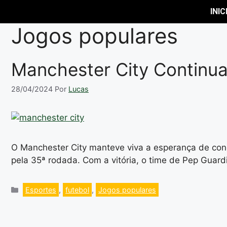
INIC
Jogos populares
Manchester City Continua
28/04/2024
Por
Lucas
O Manchester City manteve viva a esperança de conqu
pela 35ª rodada. Com a vitória, o time de Pep Guard
Esportes
,
futebol
,
Jogos populares