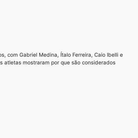
com Gabriel Medina, Ítalo Ferreira, Caio Ibelli e
 atletas mostraram por que são considerados