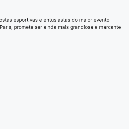
stas esportivas e entusiastas do maior evento
Paris, promete ser ainda mais grandiosa e marcante