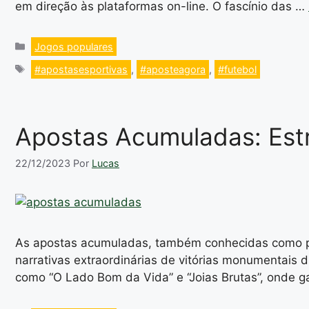
em direção às plataformas on-line. O fascínio das …
Jogos populares
#apostasesportivas
,
#aposteagora
,
#futebol
Apostas Acumuladas: Estr
22/12/2023
Por
Lucas
As apostas acumuladas, também conhecidas como par
narrativas extraordinárias de vitórias monumentai
como “O Lado Bom da Vida” e “Joias Brutas”, onde