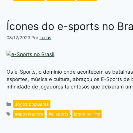
Ícones do e-sports no Bra
08/12/2023
Por
Lucas
Os e-Sports, o domínio onde acontecem as batalhas 
esportes, música e cultura, abraçou os E-Sports de
infinidade de jogadores talentosos que deixaram u
Jogos populares
#aposteagora
,
#e-sports
,
jogos on-line