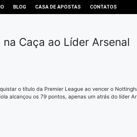
IO
BLOG
CASA DE APOSTAS
CONTATOS
 na Caça ao Líder Arsenal
istar o título da Premier League ao vencer o Nottingh
iola alcançou os 79 pontos, apenas um atrás do líder A