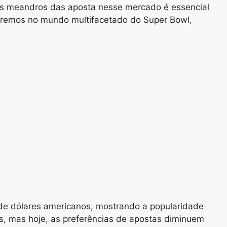
 os meandros das aposta nesse mercado é essencial
aremos no mundo multifacetado do Super Bowl,
de dólares americanos, mostrando a popularidade
s, mas hoje, as preferências de apostas diminuem