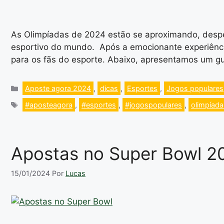
As Olimpíadas de 2024 estão se aproximando, desper
esportivo do mundo. Após a emocionante experiênci
para os fãs do esporte. Abaixo, apresentamos um g
Aposte agora 2024
,
dicas
,
Esportes
,
Jogos populares
#aposteagora
,
#esportes
,
#jogospopulares
,
olimpíad
Apostas no Super Bowl 20
15/01/2024
Por
Lucas