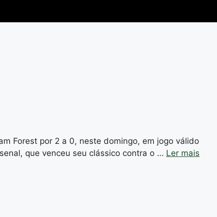
am Forest por 2 a 0, neste domingo, em jogo válido
rsenal, que venceu seu clássico contra o …
Ler mais