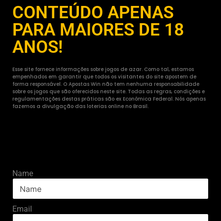
CONTEÚDO APENAS
PARA MAIORES DE 18
ANOS!
Esse site fornece informações sobre jogos de azar. Como tal, estamos
empenhados em garantir que todos os visitantes do site apostem de
forma responsável. O Apostas Win não tem nenhuma responsabilidade
sobre os jogos que são oferecidos neste site. Todas as regras, condições e
regulamentações destas práticas são ex Econômica Federal. Nós apenas
fazemos a divulgação das loterias online no Brasil.
Name
E
m
a
i
Email
l