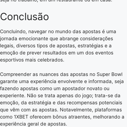
Conclusão
Concluindo, navegar no mundo das apostas é uma
jornada emocionante que abrange considerações
legais, diversos tipos de apostas, estratégias e a
emoção de prever resultados em um dos eventos
esportivos mais celebrados.
Compreender as nuances das apostas no Super Bowl
garante uma experiência envolvente e informada, seja
fazendo apostas como um apostador novato ou
experiente. Não se trata apenas do jogo; trata-se da
emoção, da estratégia e das recompensas potenciais
que vêm com as apostas. Notavelmente, plataformas
como 1XBET oferecem bônus atraentes, melhorando a
experiência geral de apostas.