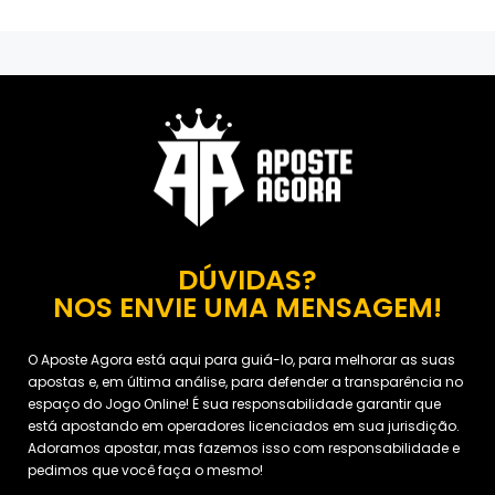
DÚVIDAS?
NOS ENVIE UMA MENSAGEM!
O Aposte Agora está aqui para guiá-lo, para melhorar as suas
apostas e, em última análise, para defender a transparência no
espaço do Jogo Online! É sua responsabilidade garantir que
está apostando em operadores licenciados em sua jurisdição.
Adoramos apostar, mas fazemos isso com responsabilidade e
pedimos que você faça o mesmo!