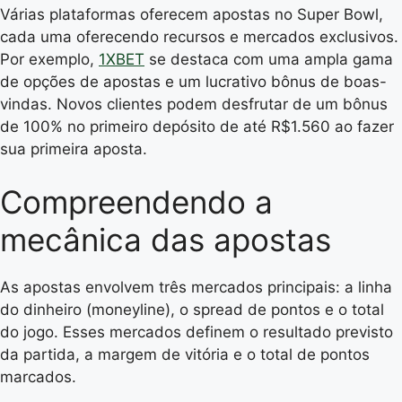
Várias plataformas oferecem apostas no Super Bowl,
cada uma oferecendo recursos e mercados exclusivos.
Por exemplo,
1XBET
se destaca com uma ampla gama
de opções de apostas e um lucrativo bônus de boas-
vindas. Novos clientes podem desfrutar de um bônus
de 100% no primeiro depósito de até R$1.560 ao fazer
sua primeira aposta.
Compreendendo a
mecânica das apostas
As apostas envolvem três mercados principais: a linha
do dinheiro (moneyline), o spread de pontos e o total
do jogo. Esses mercados definem o resultado previsto
da partida, a margem de vitória e o total de pontos
marcados.