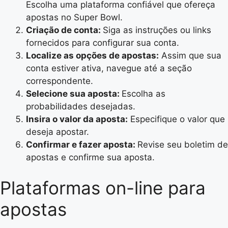
Escolha uma plataforma confiável que ofereça
apostas no Super Bowl.
Criação de conta:
Siga as instruções ou links
fornecidos para configurar sua conta.
Localize as opções de apostas:
Assim que sua
conta estiver ativa, navegue até a seção
correspondente.
Selecione sua aposta:
Escolha as
probabilidades desejadas.
Insira o valor da aposta:
Especifique o valor que
deseja apostar.
Confirmar e fazer aposta:
Revise seu boletim de
apostas e confirme sua aposta.
Plataformas on-line para
apostas