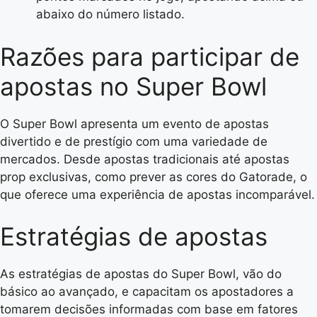
abaixo do número listado.
Razões para participar de
apostas no Super Bowl
O Super Bowl apresenta um evento de apostas
divertido e de prestígio com uma variedade de
mercados. Desde apostas tradicionais até apostas
prop exclusivas, como prever as cores do Gatorade, o
que oferece uma experiência de apostas incomparável.
Estratégias de apostas
As estratégias de apostas do Super Bowl, vão do
básico ao avançado, e capacitam os apostadores a
tomarem decisões informadas com base em fatores