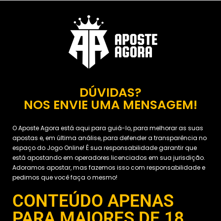
DÚVIDAS?
NOS ENVIE UMA MENSAGEM!
O Aposte Agora está aqui para guiá-lo, para melhorar as suas
apostas e, em última análise, para defender a transparência no
espaço do Jogo Online! É sua responsabilidade garantir que
está apostando em operadores licenciados em sua jurisdição.
Adoramos apostar, mas fazemos isso com responsabilidade e
pedimos que você faça o mesmo!
CONTEÚDO APENAS
PARA MAIORES DE 18