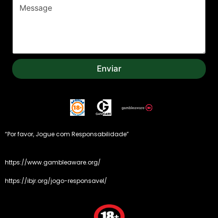
*
M
e
s
s
a
g
e
Enviar
“Por favor, Jogue com Responsabilidade”
https://www.gambleaware.org/
https://ibjr.org/jogo-responsavel/