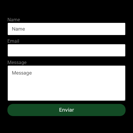
Name
E
m
a
i
Email
l
*
E
m
Message
a
i
l
Enviar