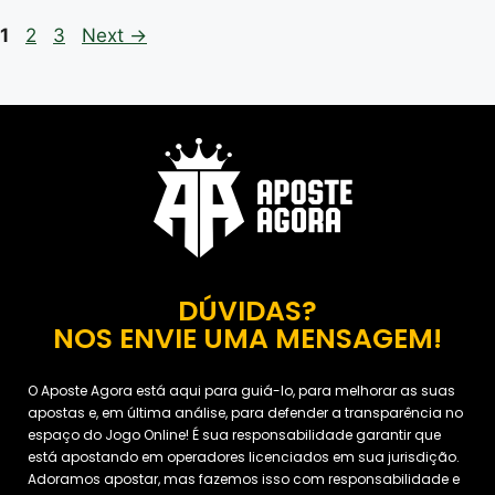
1
2
3
Next
→
DÚVIDAS?
NOS ENVIE UMA MENSAGEM!
O Aposte Agora está aqui para guiá-lo, para melhorar as suas
apostas e, em última análise, para defender a transparência no
espaço do Jogo Online! É sua responsabilidade garantir que
está apostando em operadores licenciados em sua jurisdição.
Adoramos apostar, mas fazemos isso com responsabilidade e