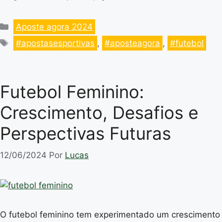
Aposte agora 2024
#apostasesportivas
,
#aposteagora
,
#futebol
Futebol Feminino:
Crescimento, Desafios e
Perspectivas Futuras
12/06/2024
Por
Lucas
O futebol feminino tem experimentado um crescimento