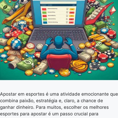
Apostar em esportes é uma atividade emocionante que
combina paixão, estratégia e, claro, a chance de
ganhar dinheiro. Para muitos, escolher os melhores
esportes para apostar é um passo crucial para