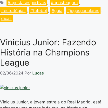
#apostasesportivas
,
#aposteagora
,
#estratégias
,
#futebol
,
#guia
,
#jogospopulares
,
dicas
Vinicius Junior: Fazendo
História na Champions
League
02/06/2024
Por
Lucas
Vinicius Junior, a jovem estrela do Real Madrid, está