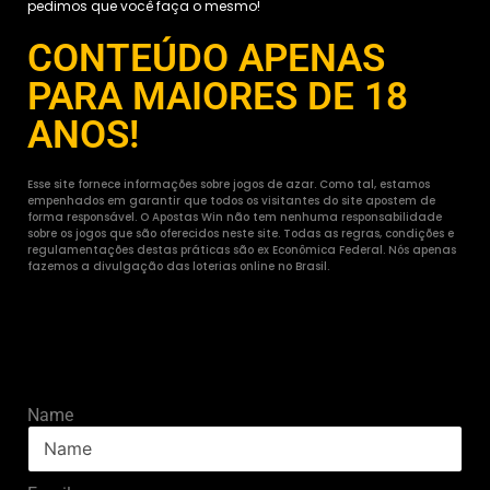
pedimos que você faça o mesmo!
CONTEÚDO APENAS
PARA MAIORES DE 18
ANOS!
Esse site fornece informações sobre jogos de azar. Como tal, estamos
empenhados em garantir que todos os visitantes do site apostem de
forma responsável. O Apostas Win não tem nenhuma responsabilidade
sobre os jogos que são oferecidos neste site. Todas as regras, condições e
regulamentações destas práticas são ex Econômica Federal. Nós apenas
fazemos a divulgação das loterias online no Brasil.
Name