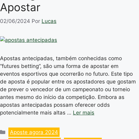
Apostar
02/06/2024
Por
Lucas
Apostas antecipadas, também conhecidas como
“futures betting”, são uma forma de apostar em
eventos esportivos que ocorrerão no futuro. Este tipo
de aposta é popular entre os apostadores que gostam
de prever o vencedor de um campeonato ou torneio
antes mesmo do início da competição. Embora as
apostas antecipadas possam oferecer odds
potencialmente mais altas …
Ler mais
Aposte agora 2024