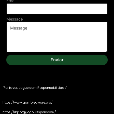
E
Email
m
a
i
Message
l
N
a
m
e
N
a
m
e
Enviar
“Por favor, Jogue com Responsabilidade”
https://www.gambleaware.org/
https://ibjr.org/jogo-responsavel/