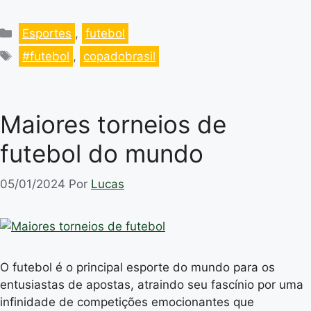
Esportes
,
futebol
#futebol
,
copadobrasil
Maiores torneios de
futebol do mundo
05/01/2024
Por
Lucas
O futebol é o principal esporte do mundo para os
entusiastas de apostas, atraindo seu fascínio por uma
infinidade de competições emocionantes que