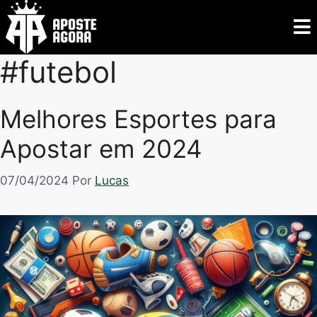
#futebol
Melhores Esportes para
Apostar em 2024
07/04/2024
Por
Lucas