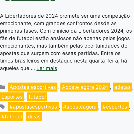
A Libertadores de 2024 promete ser uma competição
emocionante, com grandes confrontos desde as
primeiras fases. Com o início da Libertadores 2024, os
fãs de futebol estão ansiosos não apenas pelos jogos
emocionantes, mas também pelas oportunidades de
apostas que surgem com essas partidas. Entre os
times brasileiros em destaque nesta quarta-feira, há
aqueles que …
Ler mais
Apostas esportivas
,
Aposte agora 2024
,
atletas
,
Esportes
,
futebol
#apostasesportivas
,
#aposteagora
,
#esportes
,
#futebol
,
dicas