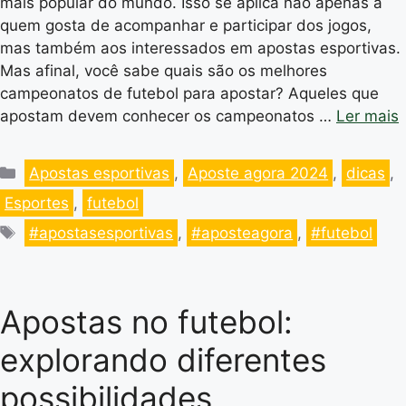
mais popular do mundo. Isso se aplica não apenas a
quem gosta de acompanhar e participar dos jogos,
mas também aos interessados em apostas esportivas.
Mas afinal, você sabe quais são os melhores
campeonatos de futebol para apostar? Aqueles que
apostam devem conhecer os campeonatos …
Ler mais
Apostas esportivas
,
Aposte agora 2024
,
dicas
,
Esportes
,
futebol
#apostasesportivas
,
#aposteagora
,
#futebol
Apostas no futebol:
explorando diferentes
possibilidades