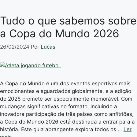
Tudo o que sabemos sobre
a Copa do Mundo 2026
26/02/2024
Por
Lucas
A Copa do Mundo é um dos eventos esportivos mais
emocionantes e aguardados globalmente, e a edição
de 2026 promete ser especialmente memorável. Com
mudanças significativas no formato, incluindo a
inovadora participação de três países como anfitriões,
a Copa do Mundo 2026 está destinada a entrar para a
história. Este guia abrangente explora todos os …
Ler