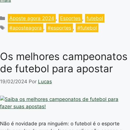
mais
Aposte agora 2024
,
Esportes
,
futebol
#aposteagora
,
#esportes
,
#futebol
Os melhores campeonatos
de futebol para apostar
19/02/2024
Por
Lucas
Não é novidade pra ninguém: o futebol é o esporte