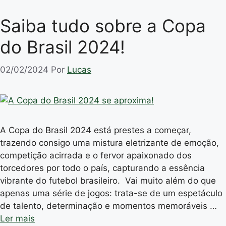
Saiba tudo sobre a Copa
do Brasil 2024!
02/02/2024
Por
Lucas
A Copa do Brasil 2024 está prestes a começar,
trazendo consigo uma mistura eletrizante de emoção,
competição acirrada e o fervor apaixonado dos
torcedores por todo o país, capturando a essência
vibrante do futebol brasileiro. Vai muito além do que
apenas uma série de jogos: trata-se de um espetáculo
de talento, determinação e momentos memoráveis …
Ler mais