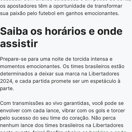
os apostadores têm a oportunidade de transformar
sua paixão pelo futebol em ganhos emocionantes.
Saiba os horários e onde
assistir
Prepare-se para uma noite de torcida intensa e
momentos emocionantes. Os times brasileiros estão
determinados a deixar sua marca na Libertadores
2024, e cada partida promete ser um espetáculo à
parte.
Com transmissões ao vivo garantidas, você pode se
envolver com cada lance, vibrar com os gols e torcer
pelo sucesso do seu time do coração. Não perca
nenhum lance dos times brasileiros na Libertadores