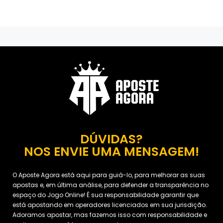
DÚVIDAS?
NOS ENVIE UMA MENSAGEM!
O Aposte Agora está aqui para guiá-lo, para melhorar as suas
apostas e, em última análise, para defender a transparência no
espaço do Jogo Online! É sua responsabilidade garantir que
está apostando em operadores licenciados em sua jurisdição.
Adoramos apostar, mas fazemos isso com responsabilidade e