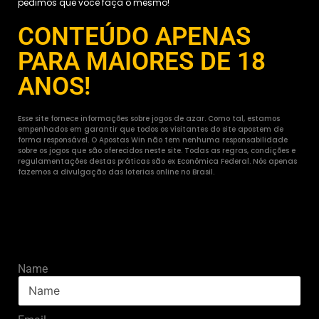
pedimos que você faça o mesmo!
CONTEÚDO APENAS
PARA MAIORES DE 18
ANOS!
Esse site fornece informações sobre jogos de azar. Como tal, estamos
empenhados em garantir que todos os visitantes do site apostem de
forma responsável. O Apostas Win não tem nenhuma responsabilidade
sobre os jogos que são oferecidos neste site. Todas as regras, condições e
regulamentações destas práticas são ex Econômica Federal. Nós apenas
fazemos a divulgação das loterias online no Brasil.
Name
N
a
m
e