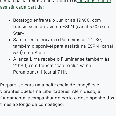
nesta quarta-feira! Confira abaixo os
horários e onde
assistir cada partida
:
Botafogo enfrenta o Junior às 19h00, com
transmissão ao vivo na ESPN (canal 570) e no
Star+.
San Lorenzo encara o Palmeiras às 21h30,
também disponível para assistir na ESPN (canal
570) e no Star+.
Alianza Lima recebe o Fluminense também às
21h30, com transmissão exclusiva no
Paramount+ 1 (canal 711).
Prepare-se para uma noite cheia de emoções e
vibrantes duelos na Libertadores! Além disso, é
fundamental acompanhar de perto o desempenho dos
times ao longo da competição.