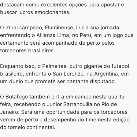
destacam como excelentes opções para apostar e
buscar lucros emocionantes.
O atual campeão, Fluminense, inicia sua jornada
enfrentando o Allianza Lima, no Peru, em um jogo que
certamente será acompanhado de perto pelos
torcedores brasileiros.
Enquanto isso, o Palmeiras, outro gigante do futebol
brasileiro, enfrenta o San Lorenzo, na Argentina, em
um duelo que promete ser bastante disputado.
O Botafogo também entra em campo nesta quarta-
feira, recebendo o Junior Barranquilla no Rio de
Janeiro. Será uma oportunidade para os torcedores
verem de perto o desempenho do time nesta edição
do torneio continental.