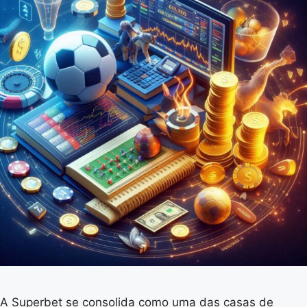
A Superbet se consolida como uma das casas de