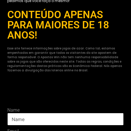
pedimos que você faça o mesmo!
CONTEÚDO APENAS
PARA MAIORES DE 18
ANOS!
Esse site fornece informações sobre jogos de azar. Como tal, estamos
empenhados em garantir que todos os visitantes do site apostem de
forma responsável. O Apostas Win não tem nenhuma responsabilidade
sobre os jogos que são oferecidos neste site. Todas as regras, condições e
regulamentações destas práticas são ex Econômica Federal. Nós apenas
fazemos a divulgação das loterias online no Brasil.
Name
M
e
s
s