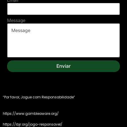
Email
a
g
e
N
Message
a
m
e
E
m
a
i
l
Enviar
“Por favor, Jogue com Responsabilidade”
https://www.gambleaware.org/
https://ibjr.org/jogo-responsavel/