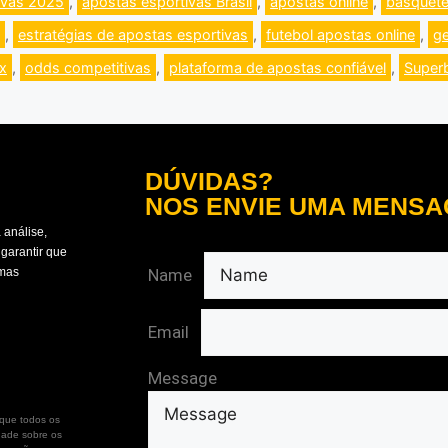
ivas 2025
,
apostas esportivas Brasil
,
apostas online
,
basquete
,
estratégias de apostas esportivas
,
futebol apostas online
,
ge
x
,
odds competitivas
,
plataforma de apostas confiável
,
Super
DÚVIDAS?
NOS ENVIE UMA MENSA
 análise,
garantir que
 mas
Name
Name
Email
Message
Email
Message
 que todos os
dade sobre os