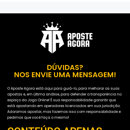
DÚVIDAS?
NOS ENVIE UMA MENSAGEM!
O Aposte Agora está aqui para guiá-lo, para melhorar as suas
apostas e, em última análise, para defender a transparência no
espaço do Jogo Online! É sua responsabilidade garantir que
está apostando em operadores licenciados em sua jurisdição.
Adoramos apostar, mas fazemos isso com responsabilidade e
pedimos que você faça o mesmo!