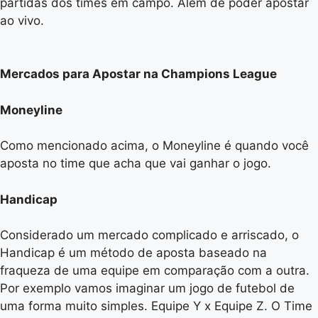
partidas dos times em campo. Além de poder apostar
ao vivo.
Mercados para Apostar na Champions League
Moneyline
Como mencionado acima, o Moneyline é quando você
aposta no time que acha que vai ganhar o jogo.
Handicap
Considerado um mercado complicado e arriscado, o
Handicap é um método de aposta baseado na
fraqueza de uma equipe em comparação com a outra.
Por exemplo vamos imaginar um jogo de futebol de
uma forma muito simples. Equipe Y x Equipe Z. O Time