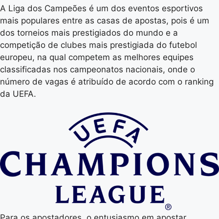
A Liga dos Campeões é um dos eventos esportivos
mais populares entre as casas de apostas, pois é um
dos torneios mais prestigiados do mundo e a
competição de clubes mais prestigiada do futebol
europeu, na qual competem as melhores equipes
classificadas nos campeonatos nacionais, onde o
número de vagas é atribuído de acordo com o ranking
da UEFA.
Para os apostadores, o entusiasmo em apostar