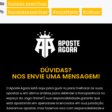
Apostas esportivas
#apostasesportivas
,
#estratégias
,
#rollover
DÚVIDAS?
NOS ENVIE UMA MENSAGEM!
O Aposte Agora está aqui para guiá-lo, para melhorar as suas
apostas e, em última análise, para defender a transparência no
espaço do Jogo Online! É sua responsabilidade garantir que
está apostando em operadores licenciados em sua jurisdição.
Adoramos apostar, mas fazemos isso com responsabilidade e