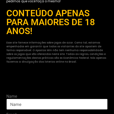
pedimos que você faça o mesmo!
CONTEÚDO APENAS
PARA MAIORES DE 18
ANOS!
Esse site fornece informações sobre jogos de azar. Como tal, estamos
empenhados em garantir que todos os visitantes do site apostem de
forma responsável. O Apostas Win não tem nenhuma responsabilidade
sobre os jogos que são oferecidos neste site. Todas as regras, condições e
regulamentações destas práticas são ex Econômica Federal. Nós apenas
fazemos a divulgação das loterias online no Brasil.
Name