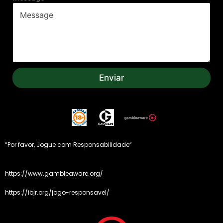
e
Enviar
“Por favor, Jogue com Responsabilidade”
https://www.gambleaware.org/
https://ibjr.org/jogo-responsavel/